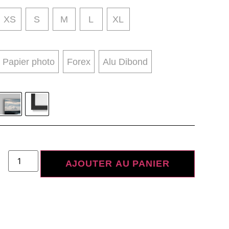
XS
S
M
L
XL
Papier photo
Forex
Alu Dibond
AJOUTER AU PANIER