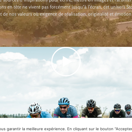
ons en tête ne vivent pas forcément jusqu’à l’écran, cet univers Sto
t de nos valeurs où exigence de réalisation, originalité et émotion
cyclisme, une bande de 12 potes part à l’assaut d’un r
de route autour du Massif Central et de ses richesse
de D+. Complicité et bonne humeur garanties !
ous garantir la meilleure expérience. En cliquant sur le bouton "Accept