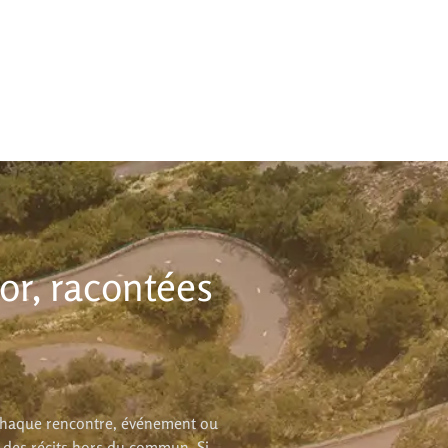
or, racontées
 Chaque rencontre, événement ou
r des récits hors du commun. Si