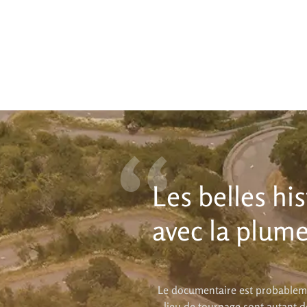
“
Les belles hi
avec la plume
Le documentaire est probableme
lieu de tournage sont autant d