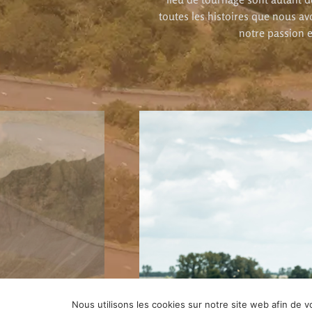
toutes les histoires que nous av
notre passion e
LE PETIT BRAQUET 1
s paysages
Liée par la passion du 
il runner
jours en étapes à vélo 
700 km pour 13 500 m 
Nous utilisons les cookies sur notre site web afin de v