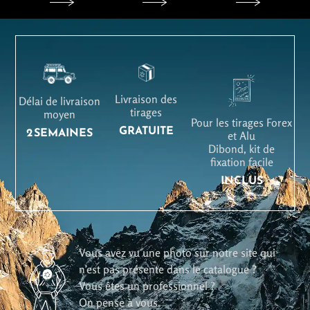
Livraison des
Délai de livraison
tirages
moyen
Pour les tirages Forex
GRATUITE
2 SEMAINES
et Alu
Dibond, kit de
fixation facile
INCLUS
Vous avez vu une photo sur notre site qui
n’est pas présente dans le catalogue ?
Vous êtes un professionnel ?
On pense à vous.