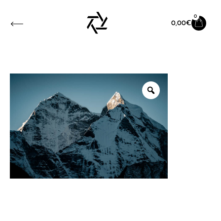
0
0,00
€