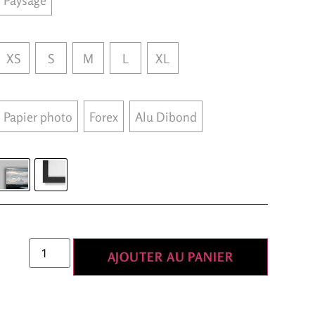
XS
S
M
L
XL
Papier photo
Forex
Alu Dibond
AJOUTER AU PANIER