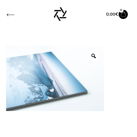
0
0,00
€