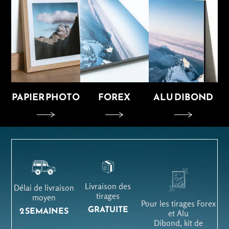
PAPIER PHOTO
FOREX
ALU DIBOND
Livraison des
Délai de livraison
tirages
moyen
Pour les tirages Forex
GRATUITE
2 SEMAINES
et Alu
Dibond, kit de