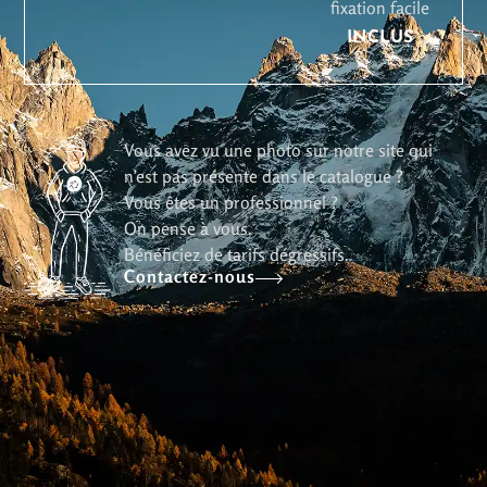
fixation facile
INCLUS
Vous avez vu une photo sur notre site qui
n’est pas présente dans le catalogue ?
Vous êtes un professionnel ?
On pense à vous.
Bénéficiez de tarifs dégressifs.
Contactez-nous