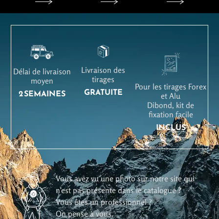
Livraison des
Délai de livraison
tirages
moyen
Pour les tirages Forex
GRATUITE
2 SEMAINES
et Alu
Dibond, kit de
fixation facile
INCLUS
Vous avez vu une photo sur notre site qui
n’est pas présente dans le catalogue ?
Vous êtes un professionnel ?
On pense à vous.