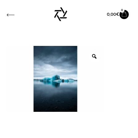
0
0,00
€