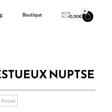
0
og
Boutique
Contact
0,00
€
STUEUX NUPTSE
Portrait