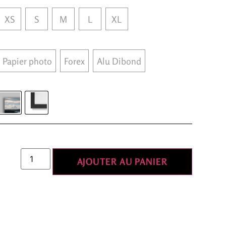
XS
S
M
L
XL
Papier photo
Forex
Alu Dibond
AJOUTER AU PANIER