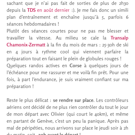
sachant que je n’ai pas fait de sorties de plus de 2h30
depuis la
TDS
en août dernier
:). Je me fais donc un simili
plan d’entraînement et enchaîne jusqu’à 5, parfois 6
séances hebdomadaires !
Plutôt des séances courtes pour ne pas me blesser et
travailler la vitesse. Au milieu se cale la
Transalp
Chamonix-Zermatt
à la fin du mois de mars : 25-30h de ski
en 4 jours à rythme cool qui viennent parfaire la
préparation tout en faisant le plein de globules rouges !
Quelques randos actives en
Corse
à quelques jours de
l’échéance pour me rassurer et me voilà fin prêt. Pour une
fois, à part l’endurance, je suis vraiment confiant sur ma
préparation !
Reste le plus délicat :
se rendre sur place
. Les contrôleurs
aériens ont décidé de ne plus rien contrôler du tout le jour
de mon départ avec Olivier (qui court le 40km), et même
en partant de Genève, c’est un peu la panique. Après pas
mal de péripéties, nous arrivons sur place le jeudi soir à 2h
du matin, soit…
20h avant le départ
!