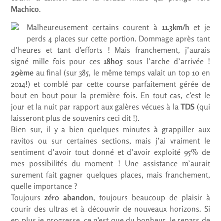
Machico
.
Malheureusement certains courent à
11.3km/h
et je
perds 4 places sur cette portion. Dommage après tant
d’heures et tant d’efforts ! Mais franchement, j’aurais
signé mille fois pour ces
18h05
sous l’arche d’arrivée !
29ème
au final (sur 385, le même temps valait un top 10 en
2014!) et comblé par cette course parfaitement gérée de
bout en bout pour la première fois. En tout cas, c’est le
jour et la nuit par rapport aux galères vécues à la
TDS
(qui
laisseront plus de souvenirs ceci dit !).
Bien sur, il y a bien quelques minutes à grappiller aux
ravitos ou sur certaines sections, mais j’ai vraiment le
sentiment d’avoir tout donné et d’avoir exploité 95% de
mes possibilités du moment ! Une assistance m’aurait
surement fait gagner quelques places, mais franchement,
quelle importance ?
Toujours
zéro abandon
, toujours beaucoup de plaisir à
courir des ultras et à découvrir de nouveaux horizons. Si
en plus je progresse, ce n’est que du bonheur. Je repars de