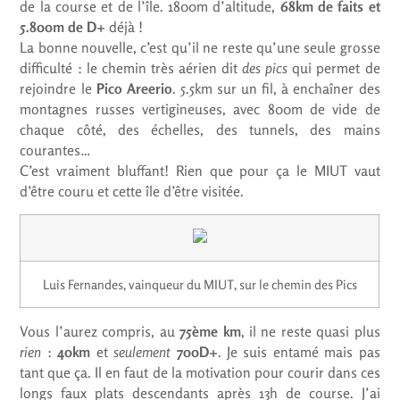
de la course et de l’île. 1800m d’altitude,
68km de faits et
5.800m de D+
déjà !
La bonne nouvelle, c’est qu’il ne reste qu’une seule grosse
difficulté : le chemin très aérien dit
des pics
qui permet de
rejoindre le
Pico Areerio
. 5.5km sur un fil, à enchaîner des
montagnes russes vertigineuses, avec 800m de vide de
chaque côté, des échelles, des tunnels, des mains
courantes…
C’est vraiment bluffant! Rien que pour ça le MIUT vaut
d’être couru et cette île d’être visitée.
Luis Fernandes, vainqueur du MIUT, sur le chemin des Pics
Vous l’aurez compris, au
75ème km
, il ne reste quasi plus
rien
:
40km
et
seulement
700D+
. Je suis entamé mais pas
tant que ça. Il en faut de la motivation pour courir dans ces
longs faux plats descendants après 13h de course. J’ai