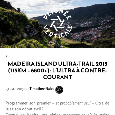
MADEIRA ISLAND ULTRA-TRAIL 2015
(115KM – 6800+) : L’ULTRA À CONTRE-
COURANT
23 avril 2015
Timothee Nalet
Programmer son premier –
et probablement seul
– ultra de
la saison début avril ?
Quand on habite une région
montagneuse
où la neige