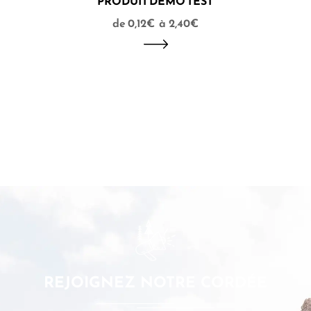
PRODUIT DÉMO TEST
0,12
€
–
2,40
€
REJOIGNEZ NOTRE CORDÉE