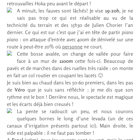
retrouvailles Hoka peu avant le départ !
A minuit, les fauves sont lâchés! Je vise
19-20h
, je ne
sais pas trop ce qui est réalisable au vu de la
technicité du terrain et des 15h30 de Julien Chorier l’an
dernier. Ce qui est sur c’est que j’ai en tête de partir
piano
piano
: on attaque d’entrée avec 400m de dénivelé sur une
route à peut-être 20% où
personne
ne court.
Cette bosse avalée, on change de vallée pour faire
face à un mur de
1100m
cette fois-ci. Beaucoup de
pavés et de marches dans des ruelles très raide : on monte
en fait un col routier en coupant les lacets 🙂
Je suis bien au chaud dans les 50-60 premiers, dans les pas
de
Véro
que je suis sans réfléchir : je me dis que son
rythme est le bon ! Derrière nous, le spectacle est magique
et les écarts déjà bien creusés !
La pente se radoucit un peu, et nous courons
quelques bornes le long d’une levada (un de ces
canaux d’irrigation présents partout ici). Main droite, le
vide est palpable : il ne faut pas tomber !
A
Fanal
(17km), tous les voyants sont au vert, mais le vent